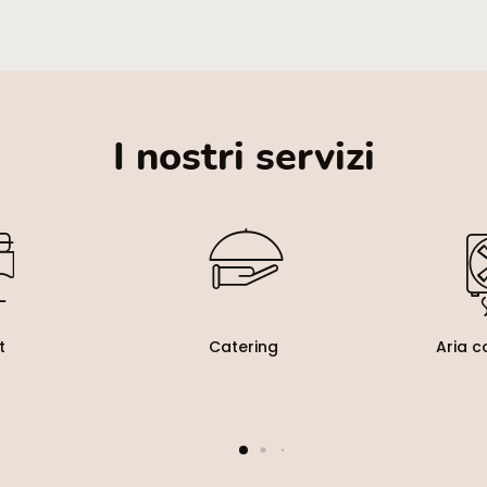
I nostri servizi
t
Catering
Aria c